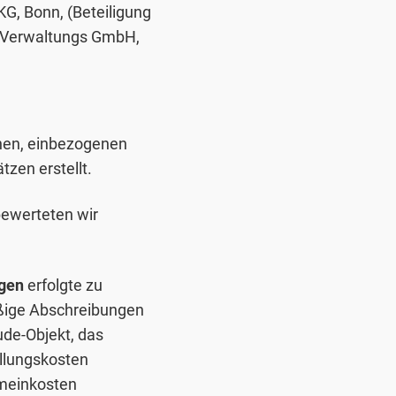
, Bonn, (Beteiligung
e Verwaltungs GmbH,
hen, einbezogenen
zen erstellt.
bewerteten wir
gen
erfolgte zu
äßige Abschreibungen
de-Objekt, das
ellungskosten
emeinkosten