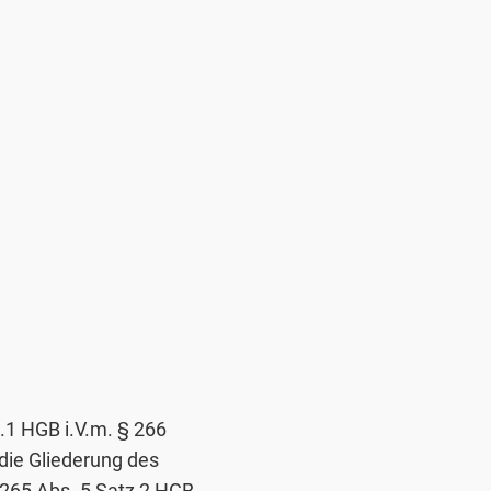
.1 HGB i.V.m. § 266
die Gliederung des
265 Abs. 5 Satz 2 HGB