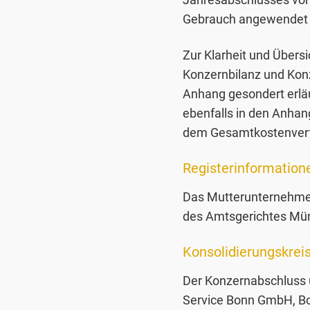
Gebrauch angewendet
Zur Klarheit und Übers
Konzernbilanz und Kon
Anhang gesondert erläu
ebenfalls in den Anha
dem Gesamtkostenverf
Registerinformation
Das Mutterunternehmen
des Amtsgerichtes Mü
Konsolidierungskrei
Der Konzernabschluss
Service Bonn GmbH, Bonn