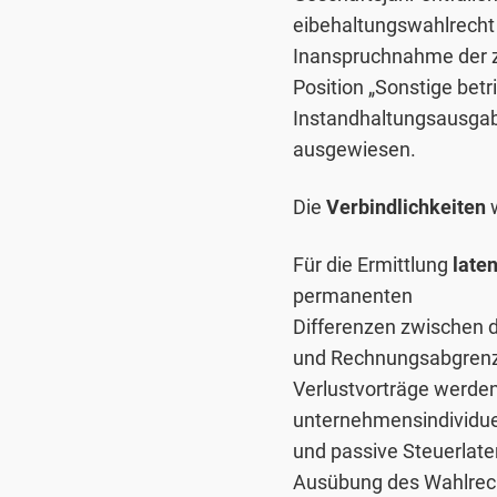
eibehaltungswahlrecht
Inanspruchnahme der z
Position „Sonstige betr
Instandhaltungsausgab
ausgewiesen.
Die
Verbindlichkeiten
w
Für die Ermittlung
late
permanenten
Differenzen zwischen 
und Rechnungsabgrenzu
Verlustvorträge werden
unternehmensindividuel
und passive Steuerlaten
Ausübung des Wahlrech