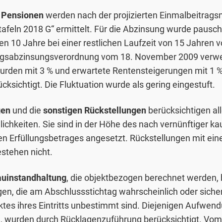
r Pensionen
werden nach der projizierten Einmalbeitrags
afeln 2018 G“ ermittelt. Für die Abzinsung wurde pauscha
en 10 Jahre bei einer restlichen Laufzeit von 15 Jahren vo
ngsabzinsungsverordnung vom 18. November 2009 verwe
urden mit 3 % und erwartete Rentensteigerungen mit 1 
cksichtigt. Die Fluktuation wurde als gering eingestuft.
gen
und die
sonstigen Rückstellungen
berücksichtigen al
ichkeiten. Sie sind in der Höhe des nach vernünftiger k
n Erfüllungsbetrages angesetzt. Rückstellungen mit eine
stehen nicht.
auinstandhaltung
, die objektbezogen berechnet werden, 
n, die am Abschlussstichtag wahrscheinlich oder sicher, 
tes ihres Eintritts unbestimmt sind. Diejenigen Aufwend
en, wurden durch Rücklagenzuführung berücksichtigt. Vo