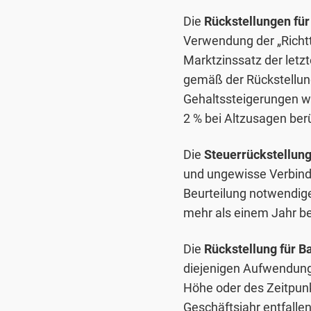
Die
Rückstellungen fü
Verwendung der „Richtt
Marktzinssatz der letzt
gemäß der Rückstellu
Gehaltssteigerungen w
2 % bei Altzusagen berü
Die
Steuerrückstellun
und ungewisse Verbindl
Beurteilung notwendige
mehr als einem Jahr be
Die
Rückstellung für B
diejenigen Aufwendunge
Höhe oder des Zeitpunk
Geschäftsjahr entfall